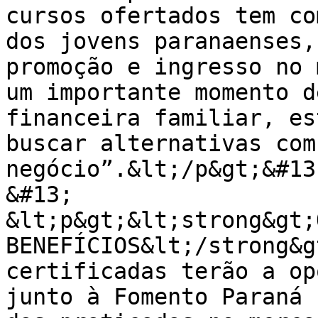
cursos ofertados tem co
dos jovens paranaenses,
promoção e ingresso no 
um importante momento d
financeira familiar, es
buscar alternativas com
negócio”.&lt;/p&gt;&#13;
&#13;

&lt;p&gt;&lt;strong&gt;
BENEFÍCIOS&lt;/strong&g
certificadas terão a op
junto à Fomento Paraná 