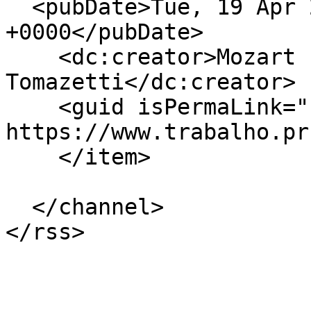
  <pubDate>Tue, 19 Apr 2022 15:04:00 
+0000</pubDate>

    <dc:creator>Mozart Pistori 
Tomazetti</dc:creator>

    <guid isPermaLink="false">886 at 
https://www.trabalho.pr
    </item>

  </channel>
