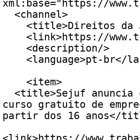
xml:base="https://www.t
  <channel>

    <title>Direitos da Juventude</title>

    <link>https://www.trabalho.pr.gov.br/</link>

    <description/>

    <language>pt-br</language>

    <item>

  <title>Sejuf anuncia que ainda restam vagas para 
curso gratuito de empre
partir dos 16 anos</titl
<link>https://www.traba