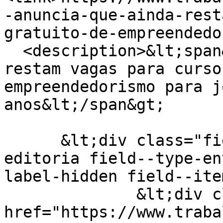
-anuncia-que-ainda-rest
gratuito-de-empreendedo
  <description>&lt;span&gt;Sejuf anuncia que ainda 
restam vagas para curso
empreendedorismo para j
anos&lt;/span&gt;

      &lt;div class="field field--name-field-
editoria field--type-en
label-hidden field--ite
              &lt;div class="field--item"&gt;&lt;a 
href="https://www.traba