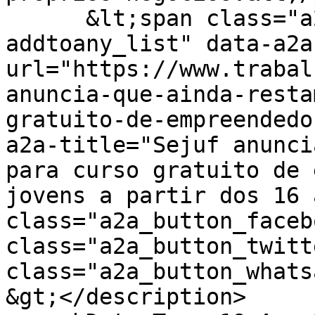
      &lt;span class="a2a_kit a2a_kit_size_24 
addtoany_list" data-a2a
url="https://www.trabal
anuncia-que-ainda-resta
gratuito-de-empreendedo
a2a-title="Sejuf anunci
para curso gratuito de 
jovens a partir dos 16 
class="a2a_button_faceb
class="a2a_button_twitt
class="a2a_button_whats
&gt;</description>
