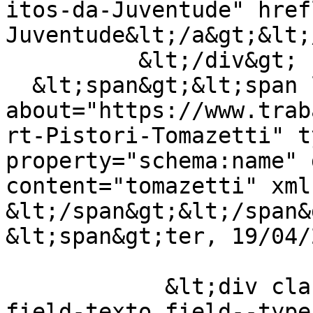
itos-da-Juventude" href
Juventude&lt;/a&gt;&lt;
          &lt;/div&gt;

  &lt;span&gt;&lt;span lang="" 
about="https://www.trab
rt-Pistori-Tomazetti" t
property="schema:name" 
content="tomazetti" xml
&lt;/span&gt;&lt;/span&g
&lt;span&gt;ter, 19/04/
            &lt;div class="field field--name-
field-texto field--type