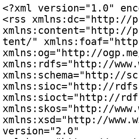
<?xml version="1.0" enc
<rss xmlns:dc="http://p
xmlns:content="http://p
tent/" xmlns:foaf="http
xmlns:og="http://ogp.me
xmlns:rdfs="http://www.
xmlns:schema="http://sc
xmlns:sioc="http://rdfs
xmlns:sioct="http://rdf
xmlns:skos="http://www.
xmlns:xsd="http://www.w
version="2.0" 