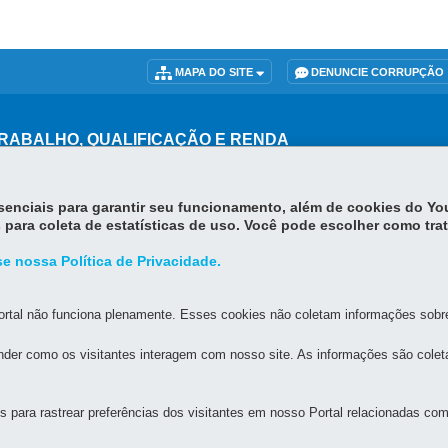
MAPA DO SITE
DENUNCIE CORRUPÇÃO
RABALHO, QUALIFICAÇÃO E RENDA
- São Francisco
EVIDÊNCIA
MAPA
essenciais para garantir seu funcionamento, além de cookies do Y
das 8h30 às 12h e das 13h30 às 18h
 para coleta de estatísticas de uso. Você pode escolher como tra
e nossa Política de Privacidade.
rtal não funciona plenamente. Esses cookies não coletam informações sobre 
der como os visitantes interagem com nosso site. As informações são cole
para rastrear preferências dos visitantes em nosso Portal relacionadas com 