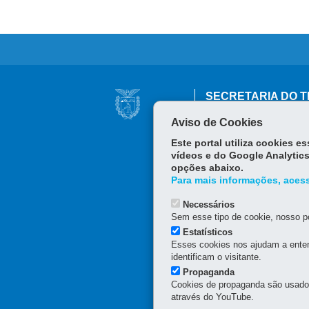
Navegação
SECRETARIA DO T
principal
Rua Inácio Lustosa, 700 
Aviso de Cookies
Edifício da PARANAPR
80510-000
-
Curitiba
-
PR
Este portal utiliza cookies 
Horário de atendimento: 
vídeos e do Google Analytics
opções abaixo.
Para mais informações, acess
Necessários
Sem esse tipo de cookie, nosso po
Estatísticos
Esses cookies nos ajudam a enten
identificam o visitante.
Propaganda
Cookies de propaganda são usados 
através do YouTube.