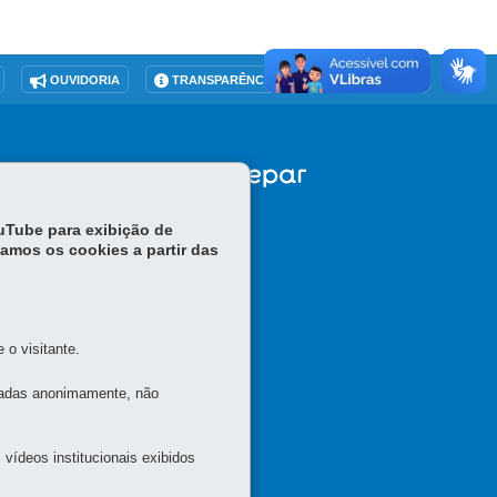
OUVIDORIA
TRANSPARÊNCIA INSTITUCIONAL
ouTube para exibição de
tamos os cookies a partir das
o visitante.
tadas anonimamente, não
vídeos institucionais exibidos