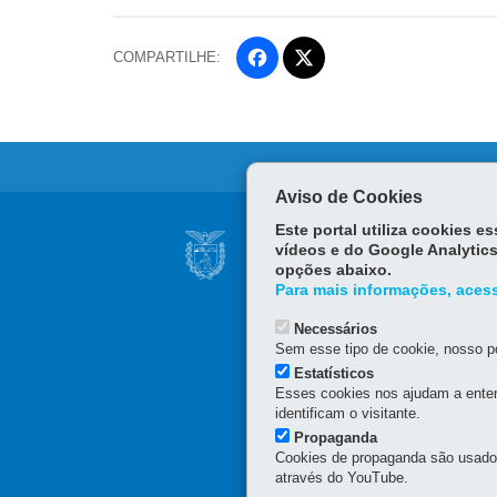
COMPARTILHE:
Fa
ce
Tw
bo
itt
ok
er
Aviso de Cookies
Navegação
Este portal utiliza cookies 
SECRETARIA DO T
vídeos e do Google Analytics
principal
opções abaixo.
Rua Inácio Lustosa, 700 
Para mais informações, acess
Edifício da PARANAPR
80510-000
-
Curitiba
-
PR
Necessários
Horário de atendimento: 
Sem esse tipo de cookie, nosso po
Estatísticos
Esses cookies nos ajudam a enten
identificam o visitante.
Propaganda
Cookies de propaganda são usados 
através do YouTube.