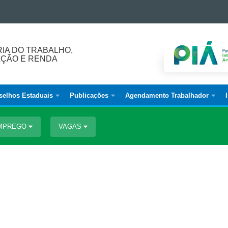
IA DO TRABALHO,
AÇÃO E RENDA
selhos Estaduais
Publicações
Agendamento Trabalhador
EMPREGO
VAGAS