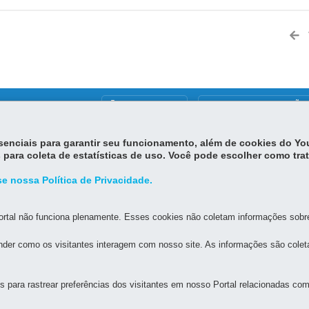
MAPA DO SITE
DENUNCIE CORRUPÇÃO
essenciais para garantir seu funcionamento, além de cookies do Y
RABALHO, QUALIFICAÇÃO E RENDA
 para coleta de estatísticas de uso. Você pode escolher como tra
- São Francisco
e nossa Política de Privacidade.
EVIDÊNCIA
MAPA
das 8h30 às 12h e das 13h30 às 18h
rtal não funciona plenamente. Esses cookies não coletam informações sobre 
der como os visitantes interagem com nosso site. As informações são cole
para rastrear preferências dos visitantes em nosso Portal relacionadas com 