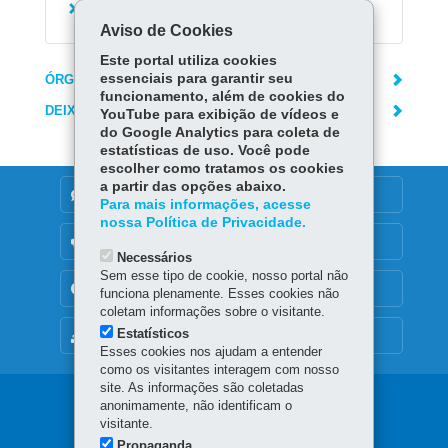
Localizar Agência do Trabalhador
Aviso de Cookies
Este portal utiliza cookies
essenciais para garantir seu
ÓRGÃO RESPONSÁVEL
funcionamento, além de cookies do
DEIXE SUA OPINIÃO
YouTube para exibição de vídeos e
do Google Analytics para coleta de
estatísticas de uso. Você pode
escolher como tratamos os cookies
a partir das opções abaixo.
DENUNCIE CORRUPÇÃO
Para mais informações, acesse
nossa Política de Privacidade.
OUVIDORIA
Necessários
Sem esse tipo de cookie, nosso portal não
TRANSPARÊNCIA INSTITUCIONAL
funciona plenamente. Esses cookies não
coletam informações sobre o visitante.
Estatísticos
MAPA DO SITE
Esses cookies nos ajudam a entender
como os visitantes interagem com nosso
site. As informações são coletadas
Navegação
anonimamente, não identificam o
visitante.
principal
Propaganda