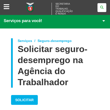
SECRETARIA
SECRETARIA
DO
DO
TRABALHO,
TRABALHO,
QUALIFICAÇÃO
<BR
E RENDA
/>QUALIFICAÇÃO
Serviços para você!
E
RENDA
Serviços
Seguro-desemprego
Solicitar seguro-
desemprego na
Agência do
Trabalhador
SOLICITAR