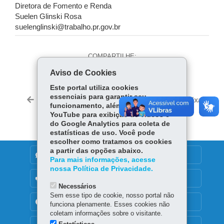
Diretora de Fomento e Renda
Suelen Glinski Rosa
suelenglinski@trabalho.pr.gov.br
COMPARTILHE:
Aviso de Cookies
Fa
W
ce
ha
Este portal utiliza cookies
Tw
essenciais para garantir seu
bo
ts
Voltar
Início
Imprimir
Baixar
itt
funcionamento, além de cookies do
ok
Ap
YouTube para exibição de vídeos e
er
p
do Google Analytics para coleta de
estatísticas de uso. Você pode
escolher como tratamos os cookies
a partir das opções abaixo.
DENUNCIE CORRUPÇÃO
Para mais informações, acesse
nossa Política de Privacidade.
OUVIDORIA
Necessários
Sem esse tipo de cookie, nosso portal não
TRANSPARÊNCIA INSTITUCIONAL
funciona plenamente. Esses cookies não
coletam informações sobre o visitante.