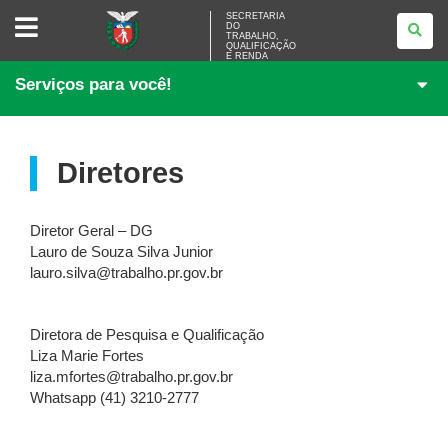
SECRETARIA
SECRETARIA
DO
DO
TRABALHO,
TRABALHO,
QUALIFICAÇÃO
<BR
E RENDA
/>QUALIFICAÇÃO
Serviços para você!
E
RENDA
Diretores
Diretor Geral – DG
Lauro de Souza Silva Junior
lauro.silva@trabalho.pr.gov.br
Diretora de Pesquisa e Qualificação
Liza Marie Fortes
liza.mfortes@trabalho.pr.gov.br
Whatsapp (41) 3210-2777