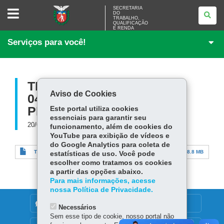
SECRETARIA
SECRETARIA
DO
DO
TRABALHO,
TRABALHO,
QUALIFICAÇÃO
<BR
E RENDA
/>QUALIFICAÇÃO
Serviços para você!
E
RENDA
TERMO DE CONVÊNIO
Aviso de Cookies
044.2022 - MUNICIPIO
PEROBAL.PDF
Este portal utiliza cookies
essenciais para garantir seu
20/08/2024
funcionamento, além de cookies do
YouTube para exibição de vídeos e
do Google Analytics para coleta de
TERMO DE CONVÊNIO 044.2022 - MUNICIPIO PEROBAL.pdf
8.8 MB
estatísticas de uso. Você pode
escolher como tratamos os cookies
a partir das opções abaixo.
Para mais informações, acesse
nossa Política de Privacidade.
DENUNCIE CORRUPÇÃO
Necessários
Sem esse tipo de cookie, nosso portal não