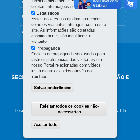
funciona plenamente. Esses cookies não
OUVIDORIA
coletam informações sobre o visitante.
Estatísticos
TRANSPARÊNCIA INSTITUCIONAL
Esses cookies nos ajudam a entender
como os visitantes interagem com nosso
site. As informações são coletadas
MAPA DO SITE
anonimamente, não identificam o
visitante.
Propaganda
Navegação
Cookies de propaganda são usados para
rastrear preferências dos visitantes em
principal
nosso Portal relacionadas com vídeos
institucionais exibidos através do
YouTube.
SECRETARIA DO TRABALHO, QUALIFICAÇÃO E
RENDA
Salvar preferências
Rua Inácio Lustosa, 700 - São Francisco
Edifício da PARANAPREVIDÊNCIA
80510-000
-
Curitiba
-
PR
MAPA
Rejeitar todos os cookies não-
Horário de atendimento: das 8h30 às 12h e das 13h30 às 18h
necessários
Aceitar tudo
Withdraw consent