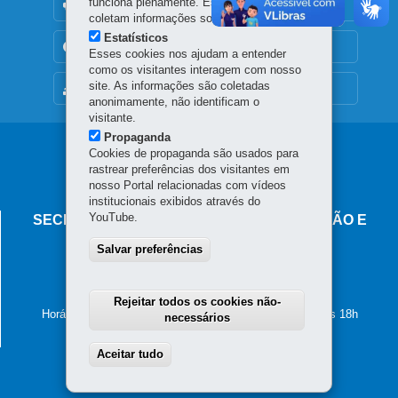
funciona plenamente. Esses cookies não
OUVIDORIA
coletam informações sobre o visitante.
Estatísticos
TRANSPARÊNCIA INSTITUCIONAL
Esses cookies nos ajudam a entender
como os visitantes interagem com nosso
site. As informações são coletadas
MAPA DO SITE
anonimamente, não identificam o
visitante.
Propaganda
Navegação
Cookies de propaganda são usados para
rastrear preferências dos visitantes em
principal
nosso Portal relacionadas com vídeos
institucionais exibidos através do
YouTube.
SECRETARIA DO TRABALHO, QUALIFICAÇÃO E
RENDA
Salvar preferências
Rua Inácio Lustosa, 700 - São Francisco
Edifício da PARANAPREVIDÊNCIA
80510-000
-
Curitiba
-
PR
MAPA
Rejeitar todos os cookies não-
Horário de atendimento: das 8h30 às 12h e das 13h30 às 18h
necessários
Aceitar tudo
Withdraw consent