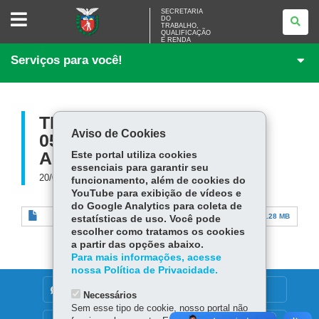
SECRETARIA
SECRETARIA
DO
DO
TRABALHO,
TRABALHO,
QUALIFICAÇÃO
<BR
E RENDA
/>QUALIFICAÇÃO
Serviços para você!
E
RENDA
TERMO DE CONVÊNIO
Aviso de Cookies
056.2022- MUNICIPIO
APUCARANA.PDF
Este portal utiliza cookies
essenciais para garantir seu
20/08/2024
funcionamento, além de cookies do
YouTube para exibição de vídeos e
do Google Analytics para coleta de
TERMO DE CONVÊNIO 056.2022- MUNICIPIO
7.28 MB
estatísticas de uso. Você pode
APUCARANA.pdf
escolher como tratamos os cookies
a partir das opções abaixo.
Para mais informações, acesse
nossa Política de Privacidade.
DENUNCIE CORRUPÇÃO
Necessários
Sem esse tipo de cookie, nosso portal não