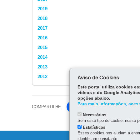
2019
2018
2017
2016
2015
2014
2013
2012
Aviso de Cookies
Este portal utiliza cookies 
vídeos e do Google Analytics
opções abaixo.
Para mais informações, acess
COMPARTILHE:
Fa
ce
Necessários
Tw
Sem esse tipo de cookie, nosso po
bo
itt
Estatísticos
ok
Esses cookies nos ajudam a enten
er
identificam o visitante.