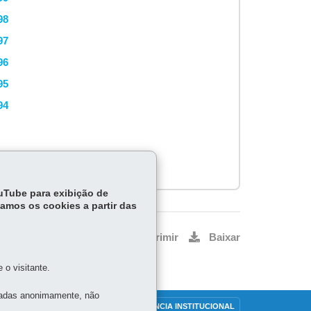
98
97
96
95
94
ouTube para exibição de
tamos os cookies a partir das
Voltar
Início
Imprimir
Baixar
o visitante.
tadas anonimamente, não
OUVIDORIA
TRANSPARÊNCIA INSTITUCIONAL