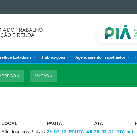
IA DO TRABALHO,
AÇÃO E RENDA
selhos Estaduais
Publicações
Agendamento Trabalhador
EMPREGO
VAGAS
LOCAL
PAUTA
ATA
São Jose dos Pinhais
29_02_12_PAUTA.pdf
29_02_12_ATA.pdf