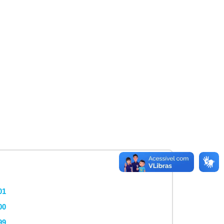
01
00
99