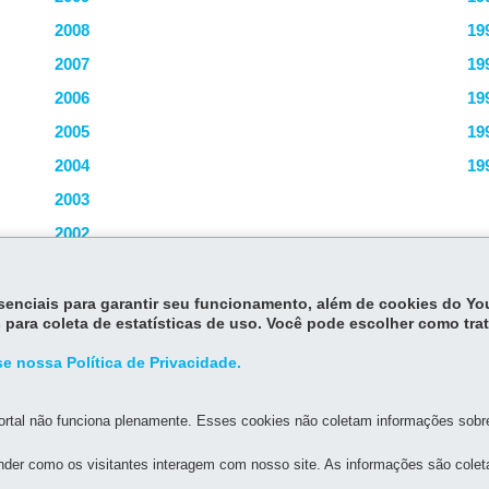
2008
19
2007
19
2006
19
2005
19
2004
19
2003
2002
essenciais para garantir seu funcionamento, além de cookies do Y
 para coleta de estatísticas de uso. Você pode escolher como tra
e nossa Política de Privacidade.
rtal não funciona plenamente. Esses cookies não coletam informações sobre 
der como os visitantes interagem com nosso site. As informações são cole
MAPA DO SITE
DENUNCIE CORRUPÇÃO